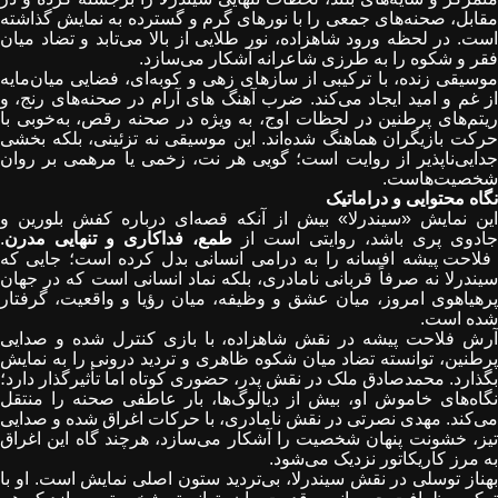
مقابل، صحنه‌های جمعی را با نورهای گرم و گسترده به نمایش گذاشته
است. در لحظه ورود شاهزاده، نور طلایی از بالا می‌تابد و تضاد میان
فقر و شکوه را به ‌طرزی شاعرانه آشکار می‌سازد
.
موسیقی زنده، با ترکیبی از سازهای زهی و کوبه‌ای، فضایی میان‌مایه
از غم و امید ایجاد می‌کند. ضرب ‌آهنگ ‌های آرام در صحنه‌های رنج، و
ریتم‌های پرطنین در لحظات اوج، به‌ ویژه در صحنه رقص، به‌خوبی با
حرکت بازیگران هماهنگ شده‌اند. این موسیقی نه تزئینی، بلکه بخشی
جدایی‌ناپذیر از روایت است؛ گویی هر نت، زخمی یا مرهمی بر روان
شخصیت‌هاست
.
نگاه محتوایی و دراماتیک
این نمایش «سیندرلا» بیش از آنکه قصه‌ای درباره کفش بلورین و
جادوی پری باشد، روایتی است از
طمع، فداکاری و تنهایی مدرن
.
فلاحت‌ پیشه افسانه را به درامی انسانی بدل کرده است؛ جایی که
سیندرلا نه صرفاً قربانی نامادری، بلکه نماد انسانی است که در جهان
پرهیاهوی امروز، میان عشق و وظیفه، میان رؤیا و واقعیت، گرفتار
شده است
.
آرش فلاحت ‌پیشه در نقش شاهزاده، با بازی کنترل‌ شده و صدایی
پرطنین، توانسته تضاد میان شکوه ظاهری و تردید درونی را به نمایش
بگذارد. محمدصادق ملک در نقش پدر، حضوری کوتاه اما تأثیرگذار دارد؛
نگاه‌های خاموش او، بیش از دیالوگ‌ها، بار عاطفی صحنه را منتقل
می‌کند. مهدی نصرتی در نقش نامادری، با حرکات اغراق ‌شده و صدایی
تیز، خشونت پنهان شخصیت را آشکار می‌سازد، هرچند گاه این اغراق
به مرز کاریکاتور نزدیک می‌شود
.
بهناز توسلی در نقش سیندرلا، بی‌تردید ستون اصلی نمایش است. او با