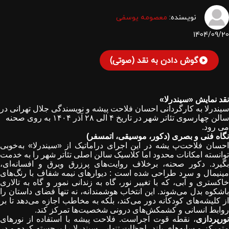
نویسنده:
معصومه یوسفی
1404/09/20
گوش دادن به نقد (صوتی)
نقد نمایش «سیندرلا»
سیندرلا به کارگردانی احسان فلاحت‌ پیشه و نویسندگی جلال تهرانی در
سالن چهارسوی تئاتر شهر در تاریخ
۴
الی
۲۸
آذر
۱۴۰۴ به روی صحنه
می رود.
نگاه فنی و بصری (دکور، موسیقی، اتمسفر)
احسان فلاحت‌پ یشه در این اجرای دراماتیک از «سیندرلا» به‌خوبی
توانسته امکانات محدود اما کلاسیک سالن اصلی تئاتر شهر را به خدمت
بگیرد. دکور صحنه، برخلاف روایت‌های پرزرق‌ وبرق و افسانه‌ای،
مینیمال و سرد طراحی شده است : دیوارهای نیمه ‌شفاف با رنگ‌های
خاکستری و آبی، که با تغییر نور، گاه به زندانی نمور و گاه به تالاری
باشکوه بدل می‌شوند. این انتخاب هوشمندانه، نه تنها فضای داستان را
از کلیشه‌های کودکانه دور می‌کند، بلکه به مخاطب اجازه می‌دهد تا بر
روابط انسانی و کشمکش‌های درونی شخصیت‌ها تمرکز کند
.
نورپردازی
، نقطه قوت اجراست. فلاحت‌ پیشه با استفاده از نورهای
متمرکز و سایه‌های بلند، لحظات تنهایی سیندرلا را برجسته کرده و در