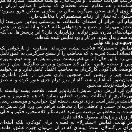
ترکیب ظرافت جسمانی و قدرت بیان، توانسته شخصیتی بسازد که هم
شکننده و هم مقاوم است. لحظه‌ای که توسلی با صدایی لرزان از
آرزوی آزادی سخن می‌گوید، سالن در سکوتی سنگین فرو می‌رود؛
سکوتی که نشان از ارتباط مستقیم اثر با مخاطب دارد
.
پیام اثر، فراتر از قصه‌ای عاشقانه، به پرسشی بنیادین می‌رسد: آیا
عشق می‌تواند بر طمع و خودخواهی غلبه کند؟ و آیا انسان در عصر
تنهایی‌های مدرن، هنوز توانایی رؤیاپردازی دارد؟ این پرسش‌ها، بی‌آنکه
به شعار بدل شوند، در تار و پود نمایش تنیده شده‌اند
.
جمع‌بندی و نقد نهایی
نمایش «سیندرلا» فلاحت ‌پیشه، تجربه‌ای متفاوت از بازخوانی یک
افسانه است؛ تجربه‌ای که مخاطب را از سطح سرگرمی به عمق تأمل
می‌برد. با این حال، اثر بی‌نقص نیست. ریتم نمایش در نیمه دوم، به‌ویژه
پس از صحنه رقص، اندکی کند می‌شود و برخی دیالوگ‌ها بیش از حد
توضیحی‌اند؛ گویی کارگردان به مخاطب اعتماد کامل ندارد و می‌خواهد
همه چیز را روشن کند. همچنین، بازی نصرتی در نقش نامادری،
همان‌طور که اشاره شد، گاه از مرز درام جدی عبور کرده و به طنز
ناخواسته نزدیک می‌شود
.
این اثر، ارزش دیدن نمایش انکارناپذیر است. فلاحت ‌پیشه توانسته با
بهره‌گیری از امکانات محدود، فضایی بسازد که هم چشم‌نواز و هم
اندیشه‌برانگیز است. بازی توسلی، نقطه اوج اجراست و موسیقی زنده،
تجربه‌ای حسی و عاطفی برای مخاطب فراهم می‌آورد
.
این نمایش به
شدت به مخاطبانی توصیه می‌شود که به تئاتر کلام‌محور، فکور و خالی
از زرق و برق‌های معمول علاقه دارند.
در نهایت، نمایش «سیندرلا» نه قصه‌ای برای کودکان، بلکه آیینه‌ای
برای بزرگسالان است؛ آیینه‌ای که در آن می‌توان چهره عشق، طمع،