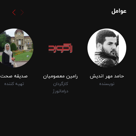
عوامل
حامد مهر اندیش
رامین معصومیان
صدیقه صحت
نویسنده
کارگردان
تهیه کننده
دراماتورژ