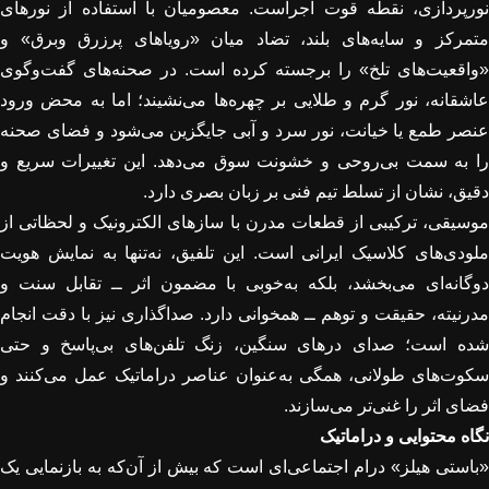
نورپردازی، نقطه قوت اجراست. معصومیان با استفاده از نورهای
متمرکز و سایه‌های بلند، تضاد میان «رویاهای پرزرق ‌وبرق» و
«واقعیت‌های تلخ» را برجسته کرده است. در صحنه‌های گفت‌وگوی
عاشقانه، نور گرم و طلایی بر چهره‌ها می‌نشیند؛ اما به محض ورود
عنصر طمع یا خیانت، نور سرد و آبی جایگزین می‌شود و فضای صحنه
را به سمت بی‌روحی و خشونت سوق می‌دهد. این تغییرات سریع و
دقیق، نشان از تسلط تیم فنی بر زبان بصری دارد
.
موسیقی، ترکیبی از قطعات مدرن با سازهای الکترونیک و لحظاتی از
ملودی‌های کلاسیک ایرانی است. این تلفیق، نه‌تنها به نمایش هویت
دوگانه‌ای می‌بخشد، بلکه به‌خوبی با مضمون اثر ــ تقابل سنت و
مدرنیته، حقیقت و توهم ــ همخوانی دارد. صداگذاری نیز با دقت انجام
شده است؛ صدای درهای سنگین، زنگ تلفن‌های بی‌پاسخ و حتی
سکوت‌های طولانی، همگی به‌عنوان عناصر دراماتیک عمل می‌کنند و
فضای اثر را غنی‌تر می‌سازند
.
نگاه محتوایی و دراماتیک
«باستی هیلز» درام اجتماعی‌ای است که بیش از آن‌که به بازنمایی یک