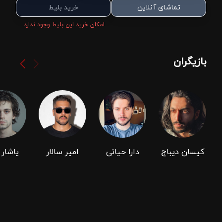
تماشای آنلاین
خرید بلیط
امکان خرید این بلیط وجود ندارد.
بازیگران
کیسان دیباج
دارا حیاتی
امیر سالار
یاشار 