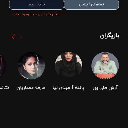
تماشای آنلاین
خرید بلیط
امکان خرید این بلیط وجود ندارد.
بازیگران
آرش ظلی پور
پانته آ مهدی نیا
عارفه معماریان
کتانه