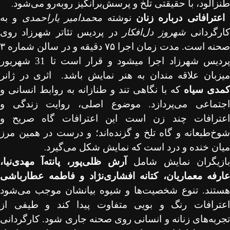
.
طنزآلود، با حقیقتی تلخ و پرسش‌برانگیز روبه‌رو می‌شود
اعترافاتی درباره زنان
نوشته‌
محمدامیر یاراحمدی
و به
ارگردانی
شهروز دل‌افکار
در پردیس تئاتر شهرزاد روی
حنه است. مدت زمان اجرا
۷۵
دقیقه و در سالن شماره
۳
پردیس شهرزاد اجرا میشود و قرار است تا 31 شهریور
یزبان علاقه مندان به هنر نمایش باشد.
اثری در ژانر
کمدی سیاه
که با نگاهی تند و طنازانه به روابط انسانی و
اجتماعی می‌پردازد. موضوع اصلی، روایت زندگی و
اعترافات چند زن است این اعترافات گاه صریح و
شوخ‌طبعانه و گاه تلخ و گزنده‌اند؛ و درست در همین مرز
.
میان خنده و درد است که نمایش شکل می‌گیرد
بازیگران نمایش شامل
آرش ظلی‌پور، پانته‌آ مهدی‌نیا،
عارفه معماریان، کتانه افشاری‌نژاد و فاطمه عطارباشی
هستند. تنوع شخصیت‌ها و شیوه بیانشان موجب می‌شود
اعترافات رنگ و بویی متفاوت پیدا کند و طیفی از
تجربه‌های زنانه و انسانی روی صحنه جاری شود. کارگردانی