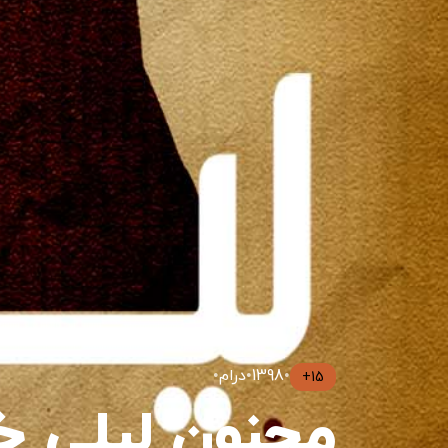
•
1398
•
درام
•
15+
مجنون لیلی 