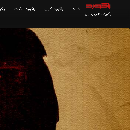
خانه
راکورد اکران
راکورد تیکت
راکو
راکورد، تئاتر بی‌پایان