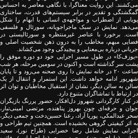
می‌کشند. این روایت معناگرا، با نگاهی معاصر به احساس
گمگشتگی و تقدیر در برابر سیستم‌های قدرت، ساختاری
پویایی از اضطراب و مواجهه‌ی انسانی با ابهام را شکل
می‌دهد. نمایش در سبک ماجراجویانه، سورئال و فلسفی
است. برخورد با عناصر غیرمنتظره و سورئالیستی در
فضایی مبهم، مخاطب را به درون ذهن شخصیت اصلی و
جریانی درباره بی‌معنایی و پیچیدگی وجود می‌کشاند.
«یوزف‌کا» در طول مسیر اجرایی خود دو دوره موفق را
پشت سر گذاشته است و اکنون در سومین مرحله، هر شب
ساعت
۲۰
در خانه نمایش دا روی صحنه می‌رود و تا پایان
شهریور ادامه خواهد داشت. این استمرار و انتقال از یک
سالن به سالن دیگر، نشان از استقبال مخاطبان و توان اثر
در ارتباط با تماشاگران متنوع دارد.
در کنار کارگردانی شهروز دل‌افکار، حضور پررنگ بازیگران
جوان و حرفه‌ای چون بهروز پناهنده، مرتضی امینی‌تبار،
سحر عبدالمکی، پوریا آراد، رعنا حسین‌دخت و جمعی دیگر،
به اثر کیفیتی گروهی بخشیده است. همچنین تیم طراحی و
اجرایی نمایش شامل رضا خضرایی (طراح نور)، سعید
یزدانی (طراح صحنه)، محمد مهری (طراح لباس)، فائزه