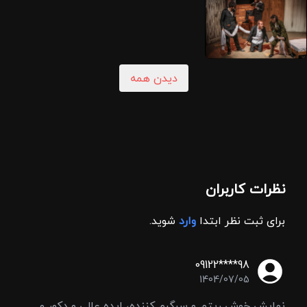
دیدن همه
نظرات کاربران
برای ثبت نظر ابتدا
وارد
شوید.
09122****98
1404/07/05
نمایش خوش ریتم و سرگرم کننده، ایده عالی و دکور و