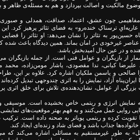
موضوع مالکیت و اصالت بپردازد و هم به مسئله‌ی ظاهر و 
 مفاهیمی چون عشق، اعتماد، صداقت، همدلی و صبوری تأ
عاریه‌ایِ ترسناکِ خنده‌رو» به فضای تئاتر پرهیز کرد. این
 حسین‌پور به تئاتر را نشان می‌دهد: او تئاتر را فضایی
ذ عناصر غیرخودی در امان بماند. همین دیدگاه باعث شده که
.
هنده و در عین حال امیدبخش باشد
ر از بازیگران و عوامل فنی است. از جمله بازیگران می‌
علیرضا کیانی، ندا مقصودی، یاشار مومن‌زاده، محمد م
اسرا صالحی و یاسمن ملکیان اشاره کرد. علاوه بر این، طرا
ایران‌پناه آزاد، نمایش را به اثری چندوجهی تبدیل کرده‌اند
ب بزرگی از عوامل، نشان‌دهنده‌ی تلاش برای خلق اثری پ
ه نمایش انرژی و ریتمی خاص بخشیده است. موسیقی و ترا
هایی روایی عمل می‌کنند و به فهم بهتر موقعیت‌های نمایشی 
تقویت کرده و ریتمی پویاتر به صحنه داده است. ترکیب
.
نواده‌ها جذاب باشد و فضای شاد و زنده‌ای ایجاد کند
» به طور غیرمستقیم به مسائلی اشاره می‌کند که می‌ت