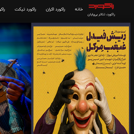
خانه
راکورد اکران
راکورد تیکت
راکو
راکورد، تئاتر بی‌پایان