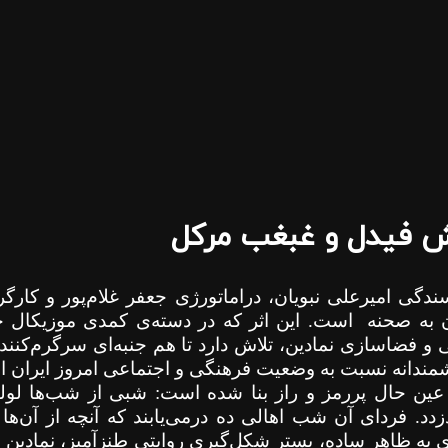
 فیدل و غبغب مرکل
دگی امیرعلی نبویان، دراماتورژی جعفر غلام‌پور و کارگ
ن به صحنه
است. این اثر که در دسته‌ی کمدی موزیکال جا
و فضاسازی نمادین، تلاش دارد تا هم جنبه‌ای سرگرم‌کنن
شمندانه نسبت به وضعیت فرهنگی و اجتماعی امروز ایران ارا
عین حال پررمز و راز بنا شده است: شبی از شب‌ها لول
زدد. فردای آن شب اهالی ده درمی‌یابند که آنچه از آن‌ها
ه ظاهر ساده، بستر شکل‌گیری روایتی طنزآمیز، نمادین و ت