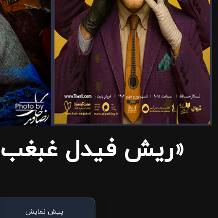
«ریش فیدل غبغب مر
پیش نمایش