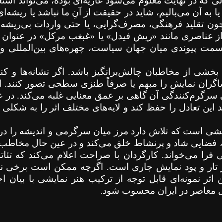
لی که در نهایت معلوم می‌شود عاریه‌ای بوده، می‌تواند استع
ا به آن می‌بالیم، شاید در حقیقت از آنِ ما نباشد یا ریشه‌ا
ون تقلید فرهنگی، مصرف‌گرایی، یا حتی واردات بی‌ریشه‌ی
 از عناصری مانند «ریش فیدل» یا «غبغب مرکل» در عنوان 
 سمت پیوندی میان جهان سیاست، چهره‌های بین‌المللی و
 بخشی از مخاطبان چالش‌برانگیز باشد. اگر نشانه‌ها و کنا
ان نمایش را مبهم یا صرفاً طنزی سطحی تصور کنند. ای
ی سرگرم‌کنندگی آن گاهی بر عمق معنایی غلبه می‌کند. در
د این تعادل را حفظ کند و لایه‌های مختلف اثر را به شکلی 
ی است که تلاش دارد مرز میان سرگرمی و اندیشه را درنور
 فضایی شاد و پرنشاط خلق می‌کند و در عین حال مخاطب ر
 فرا می‌خواند. کارگردان با صراحت اعلام می‌کند که تئا
 تار و پود نمایش جاری است. اگرچه ممکن است برخی نم
 اثر نمونه‌ای قابل توجه از ترکیب هنر نمایشی با بیان 
.
ال معاصر در ایران محسوب شود