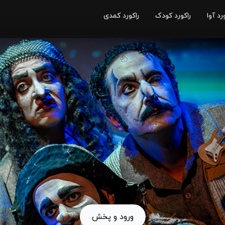
رد آوا
راکورد کودک
راکورد کمدی
ورود و پخش