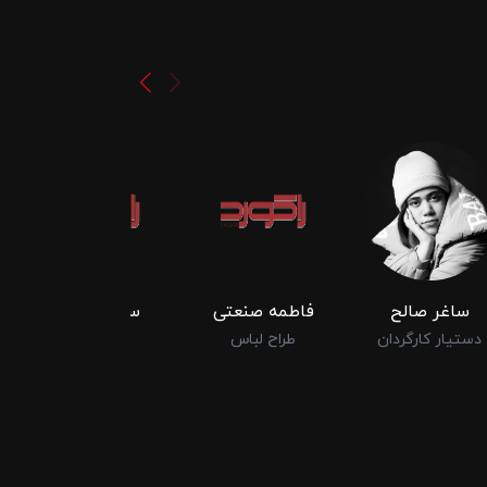
ساغر صالح
فاطمه صنعتی
سجاد نجفی
دستیار کارگردان
طراح لباس
گرافیست