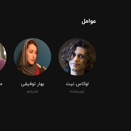
عوامل
لوکاس نیث
بهار توفیقی
م
نویسنده
مترجم