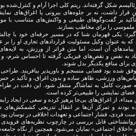
ئالیسم شکل گرفته‌اند. ریتم کلی اجرا آرام و کنترل‌شده بو
قرار داشت، نه بر جلوه‌های بیرونی یا اغراق‌های نمایشی
تأکید بر گفت‌وگوهای طبیعی و واکنش‌های متناسب با موق
 و ملموسی را برای مخاطب بسازند.
گیرد: یکی قهرمان شنا که در مسیر حرفه‌ای خود با چالش
ه به عنوان وکیل مسئولیت قراردادهای تجاری او را بر عه
امدهای آن است، اما متن فراتر از ورزش، به لایه‌های
عتماد به نفس و نقص‌های فیزیکی گرفته تا احساس شرم، و 
اری برای منافع یکدیگر بدل شوند.
موفق شده بود فضایی منسجم و باورپذیر بیافریند. طراحی 
اس‌های ورزشی، ظاهر ساده و بدون اغراق، و تأکید بر حس
صورت کامل به تماشاگر منتقل شود. این دقت در طراحی
و فضای نمایشی را طبیعی‌تر کرده است.
 مبداء، از اغراق‌های بی‌جا پرهیز کرده و سعی در ایجاد راب
ده بودند و تمرکز آن‌ها بر انتقال تدریجی کشمکش‌های د
ت فردی، فشار اجتماعی و تعهدات اخلاقی در نوسان بودن
 روانشناختی قابل بررسی در چارچوب نظریه‌های فرویدی
«اخلاق اجتماعی» نمایان می‌شود. همچنین از نگاه جامعه‌