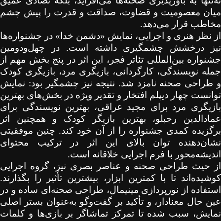
نه‌تنها به باورپذیری صحنه‌ها می‌افزاید، بلکه تضادی عمیق
میان معصومیت و قضاوت، صداقت و قدرت را پیش چشم
مخاطب قرار می‌دهد.
از نظر هنری و اجرایی، نمایش «دشمن خدا» در جشنواره‌ها
نیز درخشش چشمگیری داشته است. در چهل‌ودومین
جشنواره بین‌المللی تئاتر فجر، این اثر در پنج بخش مهم از
جمله نویسندگی، کارگردانی، بازیگری مرد، بازیگری کودک
و طراحی صحنه نامزد شد. نتیجه نیز چشمگیر بود: نمایش
توانست چهار دیپلم افتخار و تقدیر ویژه در بخش‌های بهترین
بازیگری مرد برای مجید عراقی، بهترین نویسندگی برای
عمادالدین رجبلو، بهترین بازیگر کودک و همچنین اثر
برگزیده کمدی جشنواره را از آن خود کند. چنین موفقیتی
نشان‌دهنده توان بالای این اثر در ترکیب محتوای
اندیشه‌محور با فرم اجرایی خلاقانه است.
از حیث طراحی صحنه و عناصر بصری نیز، گروه اجرایی
کوشیده‌اند تا با کمترین ابزار، بیشترین تأثیر را بگذارند.
استفاده از نورپردازی مینیمال، طراحی صحنه‌ای ساده و در
عین حال معنادار، و تأکید بر گفت‌وگو به‌عنوان بستر اصلی
نمایش، سبب شده تا تمرکز تماشاگر بر بازی‌ها و کلمات