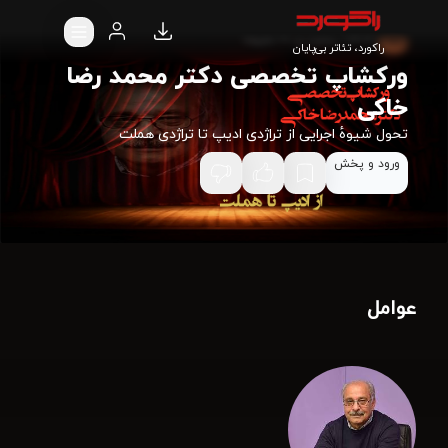
•
1404
•
1 ساعت و 20 دقیقه
15+
راکورد، تئاتر بی‌پایان
ورکشاپ تخصصی دکتر محمد رضا
خاکی
تحول شیوهٔ اجرایی از تراژدی ادیپ تا تراژدی هملت
ورود و پخش
عوامل