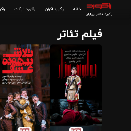
خانه
راکورد اکران
راکورد تیکت
راکو
راکورد، تئاتر بی‌پایان
فیلم تئاتر