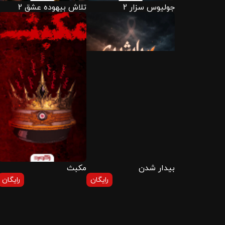
جولیوس سزار 2
تلاش بیهوده عشق 2
بیدار شدن
مکبث
رایگان
رایگان