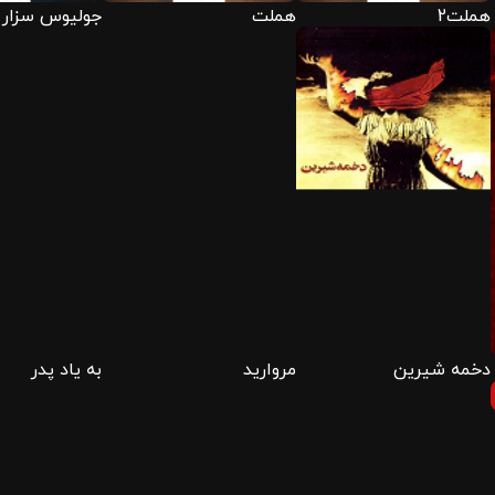
هملت2
هملت
جولیوس سزار
دخمه شیرین
مروارید
به یاد پدر