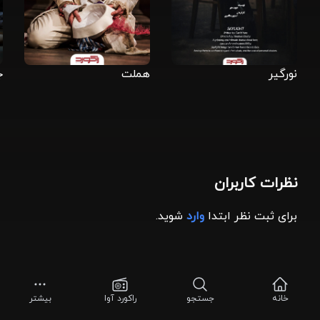
نورگیر
هملت
ج
نظرات کاربران
برای ثبت نظر ابتدا
وارد
شوید.
خانه
جستجو
راکورد آوا
بیشتر