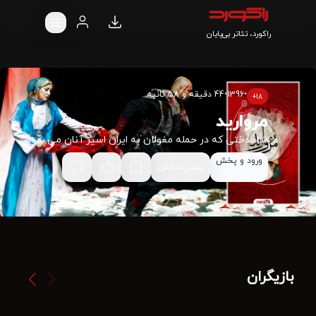
راکورد، تئاتر بی‌پایان
•
1396
•
44 دقیقه و 58 ثانیه
18+
مروارید
شاهدختی که در حمله مغولان به ایران اسیر آنان می شود
ورود و پخش
پیش نمایش
بازیگران