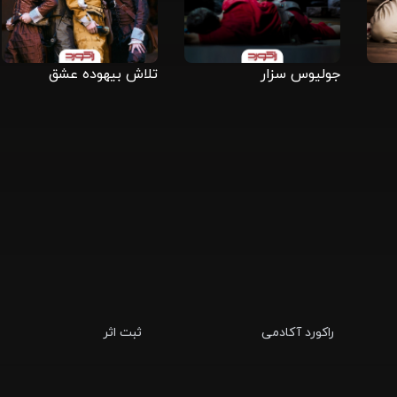
جولیوس سزار
تلاش بیهوده عشق
راکورد آکادمی
ثبت اثر