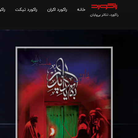
خانه
راکورد اکران
راکورد تیکت
راکو
راکورد، تئاتر بی‌پایان