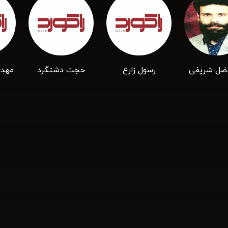
فضل شریفی
رسول زارع
حجت دشتگرد
مهدی