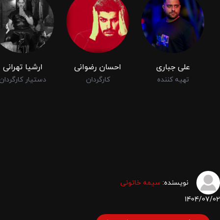
علی جباری
احسان رضوانی
ارشیا تهرانی
تهیه کننده
کارگردان
دستیار کارگردان
نویسنده:
سیمه خاتونی
1404/07/02