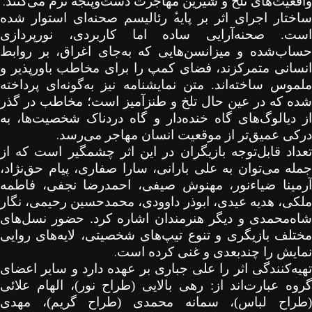
.
واقعیت‌های تلخ و شیرین مهاجرت دست‌وپنجه نرم می‌کنند
ساختار اجرای اثر بر پایه
رئالیسم صحنه‌ای استوار شده
است. صحنه‌آرایی ساده اما کاربردی، نورپردازی
حساب‌شده و میزانسن‌هایی که به‌جای اغراق، بر روابط
انسانی متمرکزند، فضای کمپ را برای مخاطب باورپذیر و
ملموس ساخته‌اند. متن نمایشنامه نیز به‌گونه‌ای پرداخته
شده که در عین حال تلخ و طنزآمیز است؛ مخاطب در گذر
از دیالوگ‌های گاه خنده‌دار و گاه دردناک شخصیت‌ها، به
.
درکی عمیق‌تر از موقعیت انسان مهاجر می‌رسد
تعداد قابل‌توجه بازیگران در این اثر چشمگیر است که از
جمله می‌توان به علی بارانی، سارا صفاری، پیام حق‌نژاد،
آرمینا ضیاءنور، مهنوش صیفی، احمدرضا نجفی، فاطمه
ملکی، هدیه عیدی، ابوذر داوودی، محمدحسین رحیمی، نگار
شاه‌محمدی و دیگر هنرمندان اشاره کرد. حضور نسل‌های
مختلف بازیگری و تنوع تیپ‌های شخصیتی، لایه‌های روایی
.
نمایش را چندبعدی و غنی کرده است
تهیه‌کنندگی اثر را علی جباری بر عهده دارد و سایر اعضای
گروه عبارت‌اند از: رهی بالایی (طراح نور)، الهام علائی
(طراح لباس)، سمانه محمدی (طراح گریم)، مهدی