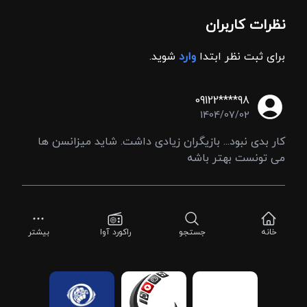
نظرات کاربران
برای ثبت نظر ابتدا
وارد
شوید.
09122****98
1404/07/02
کار بدی نبود... بازیگران زیادی داشت. شاید میزانسن ها
می تونست بهتر باشه
خانه
جستجو
راکورد آوا
بیشتر