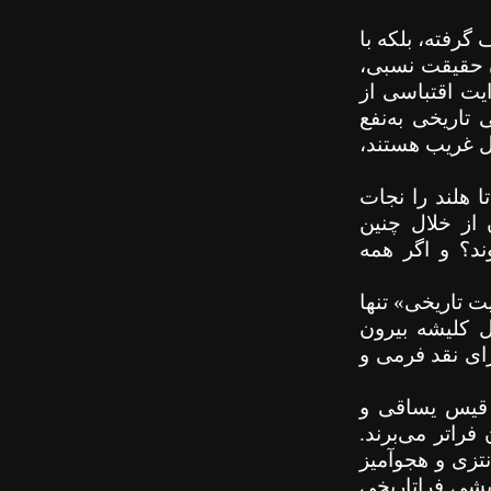
گرفته، بلکه با
ن حقیقت نسبی،
ایت اقتباسی از
تاریخی به‌نفع
ال غریب هستند،
 هلند را نجات
 از خلال چنین
د؟ و اگر همه
ت تاریخی» تنها
ل کلیشه بیرون
رای نقد فرمی و
 قیس یساقی و
راتر می‌برند.
نتزی و هجوآمیز
ایشی فراتاریخی