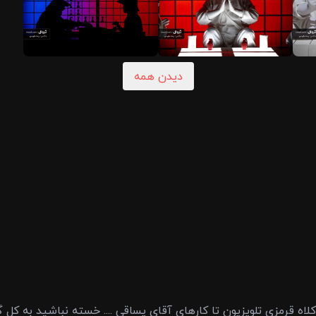
دیدن همه
کلاه قرمزی تلویزیون تا کارهای آقای یساقی .... خسته نباشید به کل گ