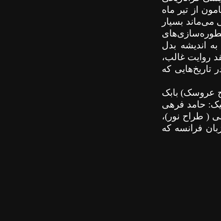
امون
از تیر ماه
 می‌ماند بسیار
طوره‌سازی‌های
ه اندیشه بدل
قد روایت غالب،
تاریخ‌هایی که
اح عروسک) بابک
یک: حامد فرهی
 ( طراح نور)،
ان فرانسه که