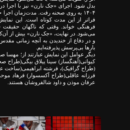
.
بدل شود
اجرای «جک نارن» نیز با اجرا 
۱۴۰۴
به روی صحنه رفت. مدت‌زمان اجرا 
فراتر از این مدت کوتاه است. این نمایش
فرهنگی خواند. وقتی که ناگهان حقیقت ق
.
می‌شود
در نهایت، «جک نارن» بیش از آن‌ک
و در دفاع از خندیدن به آنچه زمانی مقدس 
.
بارها بی‌پرسش پذیرفته‌ایم
دیگر عوامل این نمایش عبارتند از؛ مهسا ص
کیوانی(آهنگساز) سینا ییلاق بیگی(طراح ص
(طراح گرافیک)، فرشته ابراهیمی(ساخت عر
فرزانه عاقلی(طراح آکسسوار) فرهاد موح
.
عرفان موذن و داود شالفروشان هستند