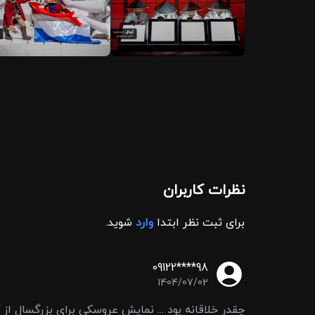
نظرات کاربران
برای ثبت نظر ابتدا
وارد
شوید.
09122****98
1404/07/02
چقدر خلاقانه بود ... نمایش عروسکی برای بزرگسال از 