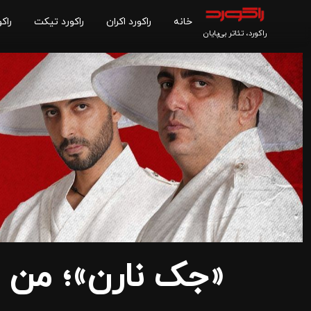
خانه
راکورد اکران
راکورد تیکت
راکو
راکورد، تئاتر بی‌پایان
«جک نارن»؛ من 