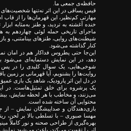
.
حافظه‌ی جمعی ما
قیس یساقی در این اثر نه‌تنها شخصیت‌های قص
مهارتی کم‌نظیر، این قهرمان‌ها را از قاب
خنده آغشته به تردید، و طنز به‌مثابه ابزا
ماجرای تاریخی حمله لوئی چهاردهم به ه
شیطنت‌های روایی، طنزهای بینامتنی، و باز
.
کنار گذاشته می‌شود
این‌جا حتی پطروس فداکار هم در امان نم
دهد، در این نمایش دستمایه‌ای می‌شود ب
شوخی‌هایی، یک سوال کلیدی را در پس ذه
روایت‌ها را بشنویم، آیا قهرمانی بر زمین با
در دل این اثر پارودیک، شاهد یک بازی عمیق 
یک پرشروه برای خلق تمثیل‌هاست. در این 
می‌زنند، و مخاطب با هر لحظه نمایش، بیشتر
.
محتوایی آن ساخته شده است
بازی‌دهندگان و صداپیشگان نمایش
–
از جم
مهسا صبوری
–
با تسلطی بالا بر لحن، ری
بهره‌گیری از طراحی صحنه و نور کاملاً مین
اثر را تقویت می‌کند، باعث می‌شود نمایش ب