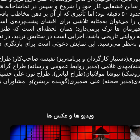
در سالن قشقایی کار خود را شروع و سپس در تماشاخانه ه
حدود
۵۰
دقیقه بود؛ اما تأثیری که از آن بر ذهن مخاطب باقی
 را می‌توان به‌مثابه تلاشی برای افشای پشت‌پرده‌ی اس
هرمان ها ترک برمی‌دارد؛ همان لحظه‌ای است که طنز ب
ه روایتی تاریخی باشد، اجرایی است در ستایش تردید، در ن
به‌نظر می‌رسید. این نمایش دعوتی است برای بازنگری در 
بوری(دستیار کارگردان و برنامه‌ریز) نفیسه صاحب‌کار( طر
حنه)مهدی غلامی (مدیر روابط عمومی و رسانه) طراح گراف
وسک) نیوشا مولائیان(طراح لباس)، طراح نور: علی حسینی
دی(مدیر صحنه) علی ضمیری(گوینده نریشن)و
مشاوران زب
ویدیو ها و عکس ها