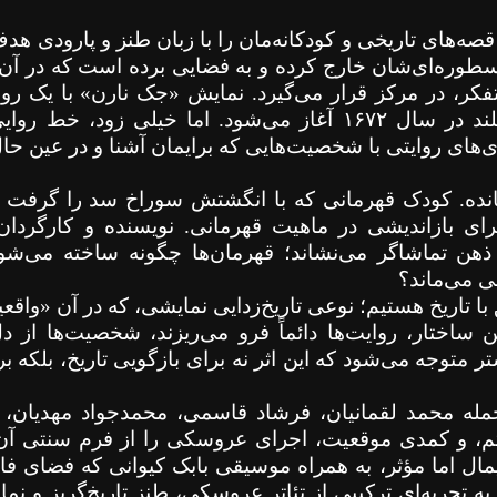
ه‌های تاریخی و کودکانه‌مان را با زبان طنز و پارودی هدف 
 اسطوره‌ای‌شان خارج کرده و به فضایی برده است که در آ
ر تفکر، در مرکز قرار می‌گیرد. نمایش «جک نارن» با یک رو
لند در سال
۱۶۷۲
آغاز می‌شود. اما خیلی زود، خط روایی 
ی‌های روایتی با شخصیت‌هایی که برایمان آشنا و در عین ح
انده. کودک قهرمانی که با انگشتش سوراخ سد را گرفت تا
رای بازاندیشی در ماهیت قهرمانی. نویسنده و کارگردان
ن تماشاگر می‌نشاند؛ قهرمان‌ها چگونه ساخته می‌شون
قی می‌ماند؟
با تاریخ هستیم؛ نوعی تاریخ‌زدایی نمایشی، که در آن «واقعی
ساختار، روایت‌ها دائماً فرو می‌ریزند، شخصیت‌ها از د
 متوجه می‌شود که این اثر نه برای بازگویی تاریخ، بلکه ب
له محمد لقمانیان، فرشاد قاسمی، محمدجواد مهدیان،
تم، و کمدی موقعیت، اجرای عروسکی را از فرم سنتی آن ف
یمال اما مؤثر، به همراه موسیقی بابک کیوانی که فضای فا
ه تجربه‌ای ترکیبی از تئاتر عروسکی، طنز تاریخ‌گریز و نم