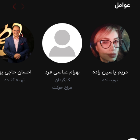
عوامل
مریم یاسین زاده
بهرام عباسی فرد
احسان حاجی پو
نویسنده
کارگردان
تهیه کننده
طراح حرکت