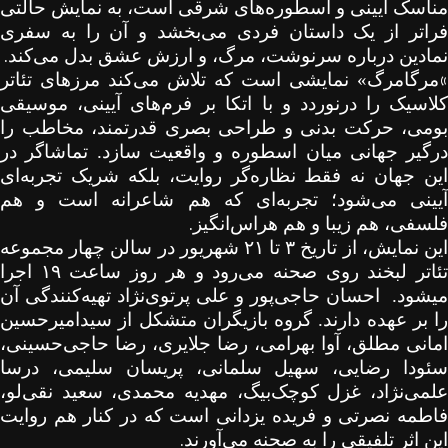
مناسک آیینی و اسطوره‌های شرقی است، به نمایش حالتی
فراتر از یک داستان فردی می‌بخشد و آن را به سفری
.
نمادین درباره سرنوشت، مرگ، و ارزش عشق بدل می‌کند
«
مرگامرگ» نمایشی است که تلاش می‌کند مرزهای تئاتر
کلاسیک را درنوردد و با اتکا بر فرم‌های آیینی، موسیقی
بومی، حرکت بدنی و طراحی بصری قدرتمند، مخاطب را
درگیر جهانی میان اسطوره و واقعیت سازد. تماشاگر در
این جهان نه فقط نظاره‌گر روایت، بلکه شریک تجربه‌ای
آیینی می‌شود؛ تجربه‌ای که هم شاعرانه است و هم
.
فلسفی، هم زیبا و هم هراس‌انگیز
ین نمایش، از تاریخ
۳
تا
۲۱
شهریور در سالن چهار مجموعه
ئاتر لبخند روی صحنه می‌رود و هر روز ساعت
۱۹
اجرا
میشود.
احسان حاجی‌پور و علی پرتوی‌نژاد تهیه‌کنندگی آن
را بر عهده دارند. گروه بازیگران متشکل از سیدامیرحسین
امانی مطلق، آوا بهرامی، رضا جلایری، رضا حاجی‌حسینی،
سئودا رضایی، سهیل سلمانی، پریسان سلیمی، درسا
علمی‌نژاد، غزل کوچک‌بیگ، مهدیه محمدی، سعید نقی‌لو،
فاطمه نصرتی و فریده یزدانی است که در کنار هم روایت
.
این اثر تلفیقی را به صحنه می‌آورند