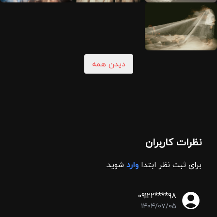
دیدن همه
نظرات کاربران
برای ثبت نظر ابتدا
وارد
شوید.
09122****98
1404/07/05