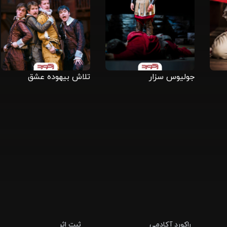
جولیوس سزار
تلاش بیهوده عشق
راکورد آکادمی
ثبت اثر