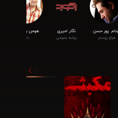
نام ‌ پور حسن
نگار امیری
هومن برق ‌نورد
طراح پوستر
روابط عمومی
داور