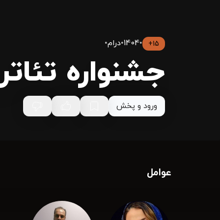
•
1404
•
درام
•
15+
جشنواره تئاتر 
ورود و پخش
عوامل