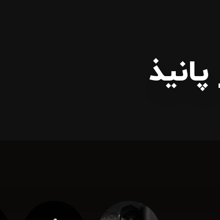
پانیذ