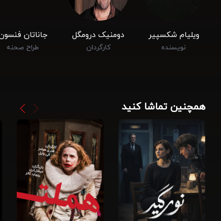
ویلیام شکسپیر
دومنیک درومگل
جاناتان فنسون
نویسنده
کارگردان
طراح صحنه
همچنین تماشا کنید