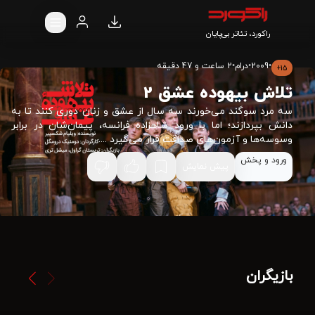
راکورد، تئاتر بی‌پایان
•
2009
•
درام
•
2 ساعت و 47 دقیقه
15+
تلاش بیهوده عشق 2
سه مرد سوگند می‌خورند سه سال از عشق و زنان دوری کنند تا به
دانش بپردازند؛ اما با ورود شاهزاده فرانسه، پیمان‌شان در برابر
وسوسه‌ها و آزمون‌های صداقت قرار می‌گیرد ....
ورود و پخش
پیش نمایش
بازیگران