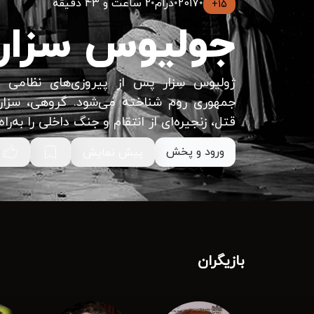
•
2017
•
درام
•
2 ساعت و 43 دقیقه
15+
جولیوس سزار 2
ژولیوس سِزار پس از پیروزی‌های نظامی و 
جمهوری روم شناخته می‌شود. گروهی، سزار 
قتل، زنجیره‌ای از انتقام و جنگ داخلی را به‌راه م
ورود و پخش
پیش نمایش
بازیگران