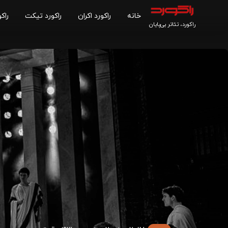
خانه
راکورد اکران
راکورد تیکت
راکو
راکورد، تئاتر بی‌پایان