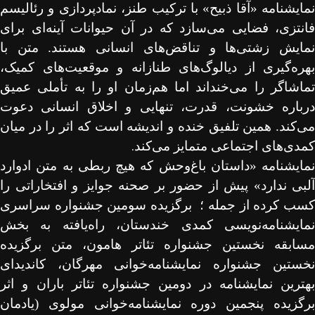
نمایشنامه «آقا ذبیح» با ترکیب طنز، نمادپردازی و رئالیسم
فانتزی، فضایی می‌سازد که در آن حیوانات آینه‌ای برای
نمایش زشتی‌ها و تناقض‌های انسانی هستند. متن با
بهره‌گیری از دیالوگ‌های طنازانه و موقعیت‌های کمیک،
تماشاگر را می‌خنداند اما هم‌زمان او را به تأملی عمیق
درباره خشونت، قدرت، تنهایی و اخلاق انسانی دعوت
می‌کند. همین تلفیق خنده و اندیشه است که اثر را در میان
.
کمدی‌های اجتماعی متمایز می‌کند
نمایشنامه «
داستان باغ‌وحش که هیچ ربطی به متن ادوارد
آلبی ندارد» پیش از حضور بر صحنه
جوایز و افتخاراتی را
سب کرده از جمله ؛
برگزیده سومین جشنواره سراسری
نمایشنامه‌نویسی کمدی خندستان، راه‌یافته به بخش
مسابقه نخستین جشنواره تئاتر هامون، متن برگزیده
نخستین جشنواره نمایشنامه‌خوانی مهرگان، کاندیدای
بهترین نمایشنامه در دومین جشنواره تئاتر باران و اثر
برگزیده پنجمین دوره نمایشنامه‌خوانی مولوی (یادمان