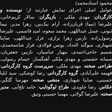
محمود استادمحمد)
عوامل اصلی اجرای نمایش عبارتند از؛
نویسنده و
ارگردان
: مهدی ملکی ،
بازیگران
: سالار کریم‌خانی،
علیرضا (نیما) قربان‌زاده، آرام نیک‌بین، زهرا مدبر، نیما
ثبوتی، عسل عبداللهی، محمد سعوه، امید قاسمی، علیرضا
رسول‌زاده، نازنین زهرا بزازی، غزل عبداللهی، صاینا
شهنازی، سوگند اله‌داد، یونس فولادی، فراز شاه‌محمدی،
شمیم حاجی‌احمدی، مهیار عباسیان، نازنین جعفریان،
مانه حشمتی و مهدی ملکی
آهنگساز: حسام رسولی
،
راحی صحنه
: مهدی ملکی،
سرپرست گروه کارگردانی
:
هیمه علی‌آبادی،
گروه کارگردانی
: رضا کوشکی، سید ایلیا
سینی، صاینا شهنازی،
منشی صحنه
: مهرسا گلگیر،
کاس
: رضا جاویدی،
طراح لوگوتایپ
: حامد تلخ‌آبی،
مدیر
صحنه
: علیرضا گولانی، مهسا حسینی وثیق.