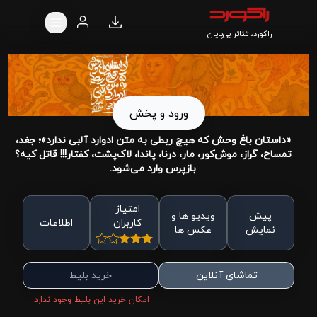
راکورد، تئاتر بی‌پایان
ورود و پخش
«داستان باغ وحش که هیچ ربطی به متن ادوارد آلبی ندارد»؛ جغد،
تمساح، گراز، موش‌کور، مار، درنا، پاندا، لاک‌پشت، کفتار!!! قاتل کیه؟
بازپرس وارد می‌شود.
امتیاز
پیش
ویدیو ها و
کاربران
اطلاعات
نمایش
عکس ها
تماشای آنلاین
خرید بلیط
امکان خرید این بلیط وجود ندارد.