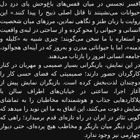
افسر تجسس در میان قفس‌های باغ‌وحش پای دردِ دل
حیوانات می‌نشینند تا قاتل اصلی ذبیح را پیدا کنند.» این
روایت با زبان طنز و نگاهی نمادین، مرزهای میان شخصیت
انسانی و حیوانی را محو کرده و از ساحتی در لبه‌ی واقعیت
و استعاره با ما سخن می‌گویند؛ چیزی شبیه به «کلیله و
دمنه»، اما با حیواناتی مدرن و به‌روز که در آینه‌ای هجوآلود،
.
جامعه انسانی امروز را بازتاب می‌دهند
در این نمایش، بازیگرانی بسیار صمیمی و مهربان در کنار
کارگردان حضور دارند؛ صمیمیتی که فضای حسی کار را
دوچندان لذت‌بخش کرده است. بازیگران نمایش پیش از
آغاز اجرا، ساعتی در خیابان‌های اطراف سالن با
پلاکاردهایی جذاب و هوشمندانه مخاطبان را به تماشای
نمایش دعوت می‌کنند، این اتفاق به ما این نوید را میدهد که
گویی تئاتر در ایران در راه تازه‌ای قدم برمیدارد؛ راهی که
در آن دیگر میان بازیگر و مخاطب هیچ پرده‌ای، حتی دیوار
.
چهارمی
نیز
وجود ندارد