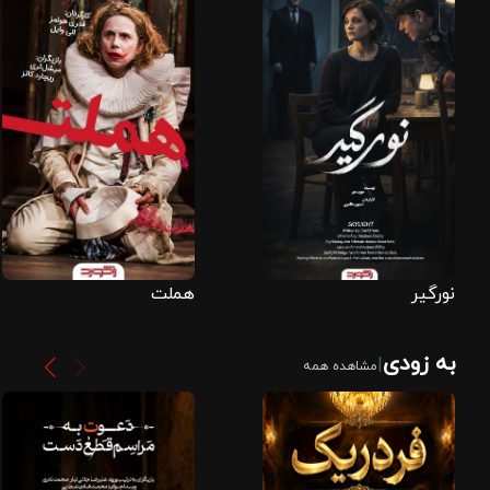
نورگیر
هملت
به زودی
|
مشاهده همه